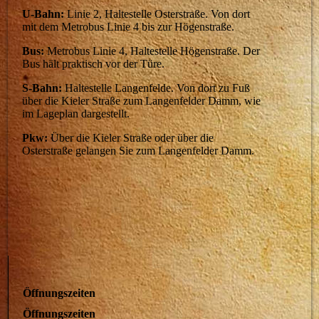
U-Bahn:
Linie 2, Haltestelle Osterstraße. Von dort
mit dem Metrobus Linie 4 bis zur Högenstraße.
Bus:
Metrobus Linie 4, Haltestelle Högenstraße. Der
Bus hält praktisch vor der Türe.
S-Bahn:
Haltestelle Langenfelde. Von dort zu Fuß
über die Kieler Straße zum Langenfelder Damm, wie
im Lageplan dargestellt.
Pkw:
Über die Kieler Straße oder über die
Osterstraße gelangen Sie zum Langenfelder Damm.
Öffnungszeiten
Öffnungszeiten