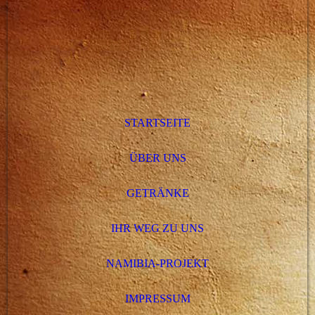
STARTSEITE
ÜBER UNS
GETRÄNKE
IHR WEG ZU UNS
NAMIBIA-PROJEKT
IMPRESSUM