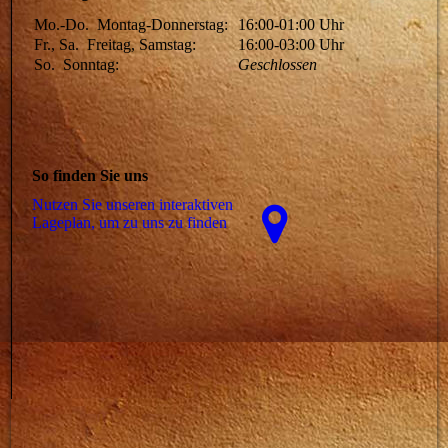
Mo.-Do.
Montag-Donnerstag:
16:00-01:00
Uhr
Fr., Sa.
Freitag, Samstag:
16:00-03:00
Uhr
So.
Sonntag:
Geschlossen
So finden Sie uns
Nutzen Sie unseren interaktiven
La­ge­plan, um zu uns zu finden