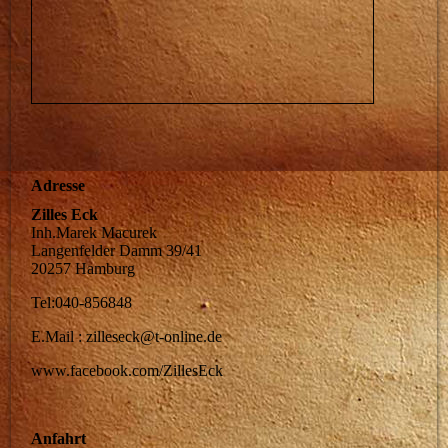
Adresse
Zilles Eck
Inh.Marek Macurek
Langenfelder Damm 39/41
20257 Hamburg
Tel:040-856848
E.Mail : zilleseck@t-online.de
www.facebook.com/ZillesEck
Anfahrt